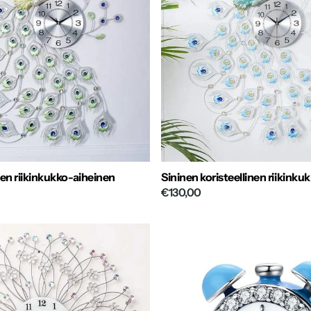
n riikinkukko-aiheinen
Sininen koristeellinen riikinku
€130,00