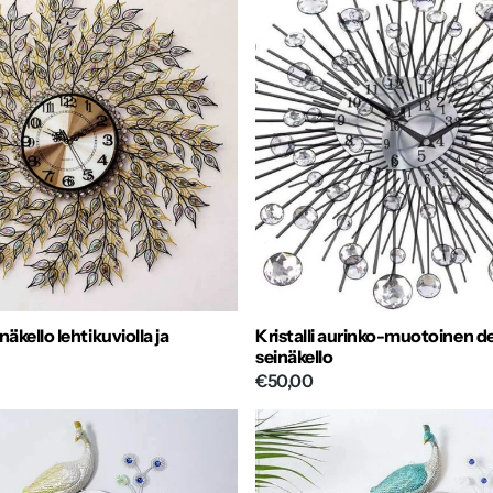
näkello lehtikuviolla ja
Kristalli aurinko-muotoinen d
seinäkello
€50,00