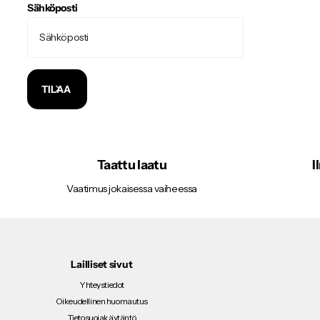
Sähköposti
TILAA
Taattu laatu
I
Vaatimus jokaisessa vaiheessa
Lailliset sivut
Yhteystiedot
Oikeudellinen huomautus
Tietosuojakäytäntö