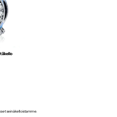
ytäkello
ukset seinäkelloistamme.