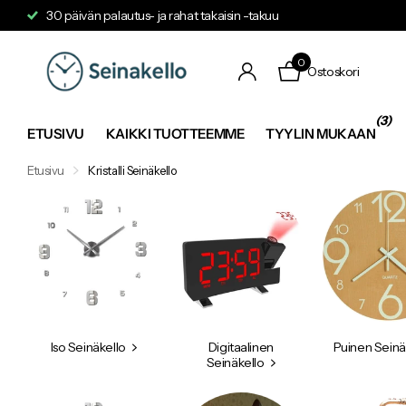
30 päivän palautus- ja rahat takaisin -takuu
0
Ostoskori
(3)
ETUSIVU
KAIKKI TUOTTEEMME
TYYLIN MUKAAN
Etusivu
Kristalli Seinäkello
Iso Seinäkello
Digitaalinen
Puinen Seinä
Seinäkello