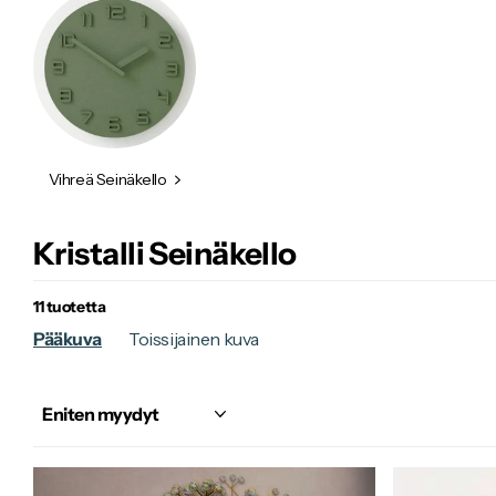
Vihreä Seinäkello
Kristalli Seinäkello
11 tuotetta
Pääkuva
Toissijainen kuva