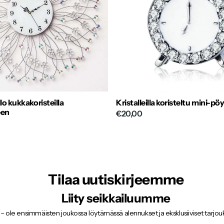
ello kukkakoristeilla
Kristalleilla koristeltu mini-pö
een
€20,00
Tilaa uutiskirjeemme
Liity seikkailuumme
 – ole ensimmäisten joukossa löytämässä alennukset ja eksklusiiviset tarjo