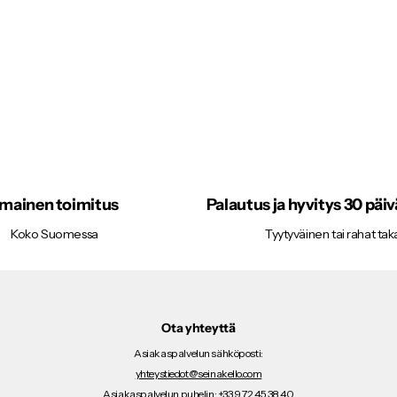
lmainen toimitus
Palautus ja hyvitys 30 päi
Koko Suomessa
Tyytyväinen tai rahat taka
Ota yhteyttä
Asiakaspalvelun sähköposti:
yhteystiedot@seinakello.com
Asiakaspalvelun puhelin: +33 9 72 45 38 40