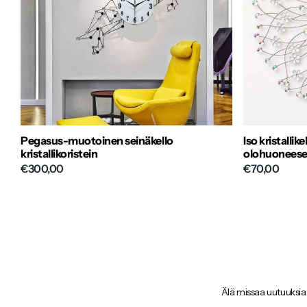
Pegasus-muotoinen seinäkello
Iso kristallik
kristallikoristein
olohuonees
€300,00
€70,00
Älä missaa uutuuksia