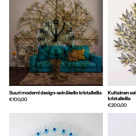
Suuri moderni design-seinäkello kristalleilla
Kultainen sei
kristalleilla
€100,00
€200,00