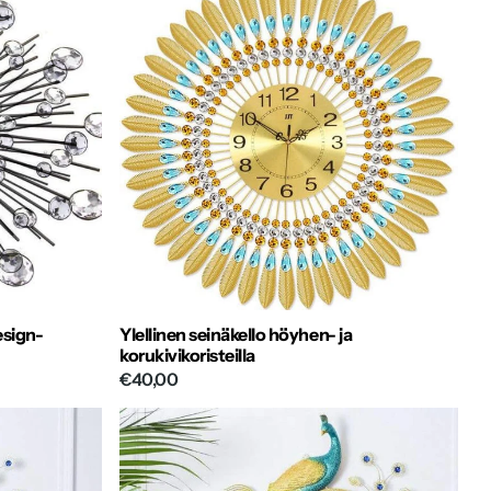
esign-
Ylellinen seinäkello höyhen- ja
korukivikoristeilla
€40,00