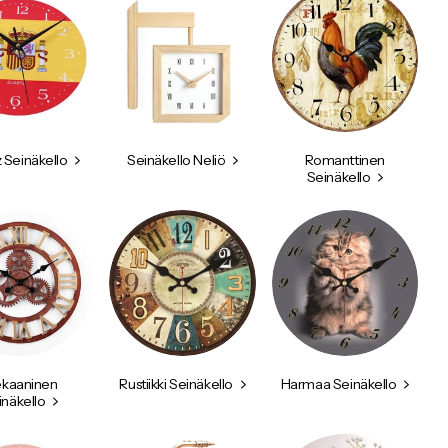
 Seinäkello
Seinäkello Neliö
Romanttinen
Seinäkello
kaaninen
Rustiikki Seinäkello
Harmaa Seinäkello
inäkello