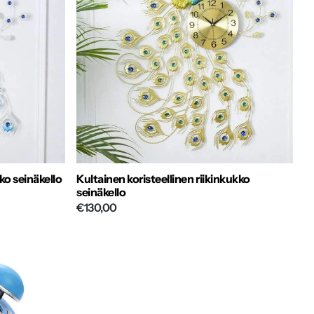
kko seinäkello
Kultainen koristeellinen riikinkukko
seinäkello
€130,00