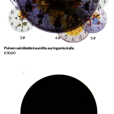
Puinen seinäkello kauniilla auringonkukalla
€30,00