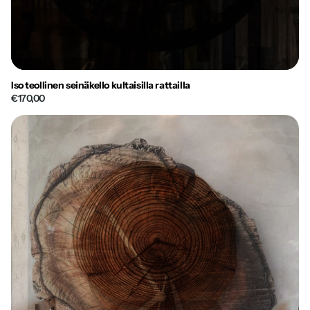
Iso teollinen seinäkello kultaisilla rattailla
€170,00