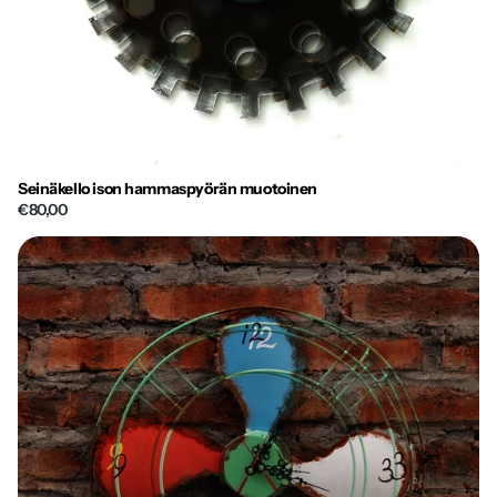
Seinäkello ison hammaspyörän muotoinen
€80,00