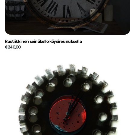
Rustiikkinen seinäkello köysireunuksella
€240,00