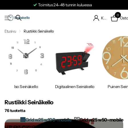
Ilmainen toimitus kotiisi
0
Osto
Kirjaudu sisään
Etusivu
Rustiikki Seinäkello
Iso Seinäkello
Digitaalinen Seinäkello
Puinen Sein
Rustiikki Seinäkello
76 tuotetta
Grid w25 w100-mobile
Grid w25 w50-mobile