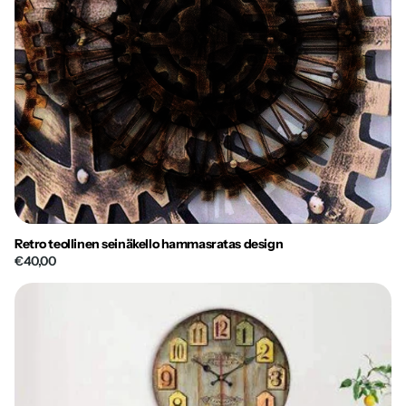
Retro teollinen seinäkello hammasratas design
€40,00