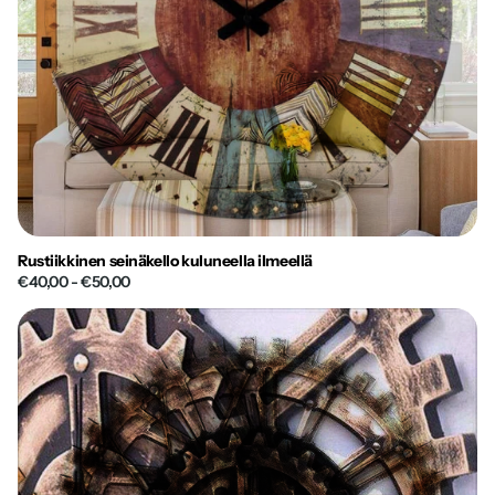
Rustiikkinen seinäkello kuluneella ilmeellä
€40,00
- €50,00