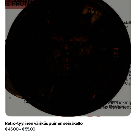
Retro-tyylinen värikäs puinen seinäkello
€45,00
- €55,00