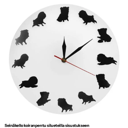
Seinäkello koiranpentu silueteilla sisustukseen