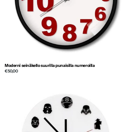
Moderni seinäkello suurilla punaisilla numeroilla
€50,00