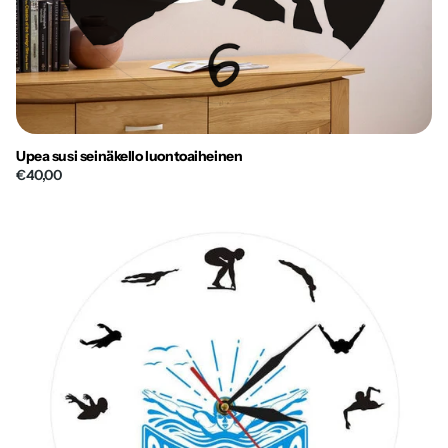
Upea susi seinäkello luontoaiheinen
€40,00