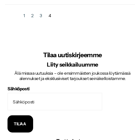
1
2
3
4
Tilaa uutiskirjeemme
Liity seikkailuumme
Älä missaa uutuuksia – ole ensimmäisten joukossa löytämässä
alennukset ja eksklusiiviset tarjoukset seinäkelloistamme.
Sähköposti
TILAA