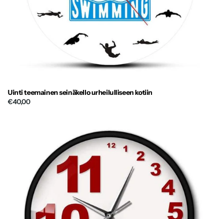
Uinti teemainen seinäkello urheilulliseen kotiin
€40,00