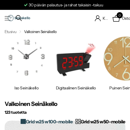
Toimitus 24–48 tunnin kuluessa
0
Osto
Kirjaudu sisään
Etusivu
Valkoinen Seinäkello
Iso Seinäkello
Digitaalinen Seinäkello
Puinen Sein
Valkoinen Seinäkello
123 tuotetta
Grid w25 w100-mobile
Grid w25 w50-mobile