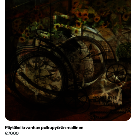
Pöytäkello vanhan polkupyörän mallinen
€70,00