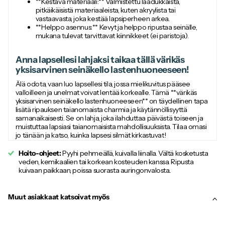
**Kestävä materiaali:** Valmistettu laadukkaista,
pitkäikäisistä materiaaleista, kuten akryylista tai
vastaavasta, joka kestää lapsiperheen arkea.
**Helppo asennus:** Kevyt ja helppo ripustaa seinälle,
mukana tulevat tarvittavat kiinnikkeet (ei paristoja).
Anna lapsellesi lahjaksi taikaa tällä värikäs
yksisarvinen seinäkello lastenhuoneeseen!
Älä odota, vaan luo lapsellesi tila, jossa mielikuvitus pääsee
valloilleen ja unelmat voivat lentää korkealle. Tämä **värikäs
yksisarvinen seinäkello lastenhuoneeseen** on täydellinen tapa
lisätä ripauksen taianomaista charmia ja käytännöllisyyttä
samanaikaisesti. Se on lahja, joka ilahduttaa päivästä toiseen ja
muistuttaa lapsiasi taianomaisista mahdollisuuksista. Tilaa omasi
jo tänään ja katso, kuinka lapsesi silmät kirkastuvat!
Hoito-ohjeet:
Pyyhi pehmeällä, kuivalla liinalla. Vältä kosketusta
veden, kemikaalien tai korkean kosteuden kanssa. Ripusta
kuivaan paikkaan, poissa suorasta auringonvalosta..
Muut asiakkaat katsoivat myös