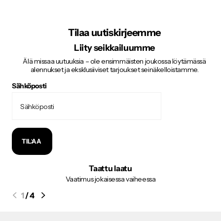
Tilaa uutiskirjeemme
Liity seikkailuumme
Älä missaa uutuuksia – ole ensimmäisten joukossa löytämässä
alennukset ja eksklusiiviset tarjoukset seinäkelloistamme.
Sähköposti
TILAA
Taattu laatu
Vaatimus jokaisessa vaiheessa
1
/
4