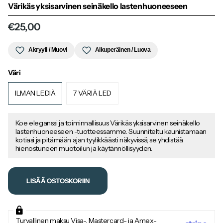
Värikäs yksisarvinen seinäkello lastenhuoneeseen
€25,00
Akryyli / Muovi
Alkuperäinen / Luova
Väri
ILMAN LEDIÄ
7 VÄRIÄ LED
Koe eleganssi ja toiminnallisuus Värikäs yksisarvinen seinäkello
lastenhuoneeseen -tuotteessamme. Suunniteltu kaunistamaan
kotiasi ja pitämään ajan tyylikkäästi näkyvissä, se yhdistää
hienostuneen muotoilun ja käytännöllisyyden.
LISÄÄ OSTOSKORIIN
Turvallinen maksu Visa-, Mastercard- ja Amex-