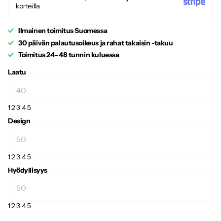
korteilla
Ilmainen toimitus Suomessa
30 päivän palautusoikeus ja rahat takaisin -takuu
Toimitus 24–48 tunnin kuluessa
Laatu
1
2
3
4
5
Design
1
2
3
4
5
Hyödyllisyys
1
2
3
4
5