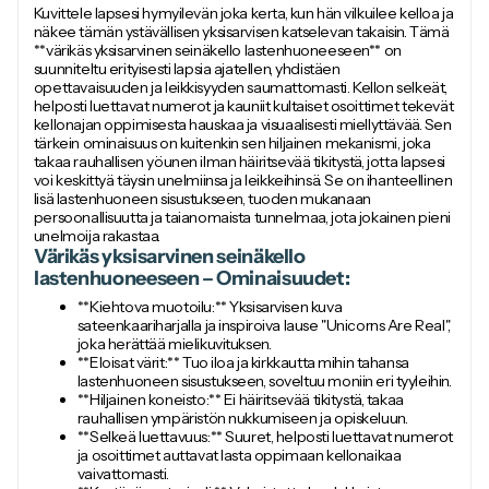
Kuvittele lapsesi hymyilevän joka kerta, kun hän vilkuilee kelloa ja
näkee tämän ystävällisen yksisarvisen katselevan takaisin. Tämä
**värikäs yksisarvinen seinäkello lastenhuoneeseen** on
suunniteltu erityisesti lapsia ajatellen, yhdistäen
opettavaisuuden ja leikkisyyden saumattomasti. Kellon selkeät,
helposti luettavat numerot ja kauniit kultaiset osoittimet tekevät
kellonajan oppimisesta hauskaa ja visuaalisesti miellyttävää. Sen
tärkein ominaisuus on kuitenkin sen hiljainen mekanismi, joka
takaa rauhallisen yöunen ilman häiritsevää tikitystä, jotta lapsesi
voi keskittyä täysin unelmiinsa ja leikkeihinsä. Se on ihanteellinen
lisä lastenhuoneen sisustukseen, tuoden mukanaan
persoonallisuutta ja taianomaista tunnelmaa, jota jokainen pieni
unelmoija rakastaa.
Värikäs yksisarvinen seinäkello
lastenhuoneeseen – Ominaisuudet:
**Kiehtova muotoilu:** Yksisarvisen kuva
sateenkaariharjalla ja inspiroiva lause "Unicorns Are Real",
joka herättää mielikuvituksen.
**Eloisat värit:** Tuo iloa ja kirkkautta mihin tahansa
lastenhuoneen sisustukseen, soveltuu moniin eri tyyleihin.
**Hiljainen koneisto:** Ei häiritsevää tikitystä, takaa
rauhallisen ympäristön nukkumiseen ja opiskeluun.
**Selkeä luettavuus:** Suuret, helposti luettavat numerot
ja osoittimet auttavat lasta oppimaan kellonaikaa
vaivattomasti.