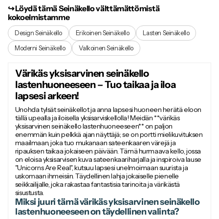
↪︎ Löydä tämä Seinäkello välttämättömistä
kokoelmistamme
Design Seinäkello
Erikoinen Seinäkello
Lasten Seinäkello
Moderni Seinäkello
Valkoinen Seinäkello
Värikäs yksisarvinen seinäkello
lastenhuoneeseen – Tuo taikaa ja iloa
lapsesi arkeen!
Unohda tylsät seinäkellot ja anna lapsesi huoneen herätä eloon
tällä upealla ja iloisella yksisarviskellolla! Meidän **värikäs
yksisarvinen seinäkello lastenhuoneeseen** on paljon
enemmän kuin pelkkä ajan näyttäjä; se on portti mielikuvituksen
maailmaan, joka tuo mukanaan sateenkaaren värejä ja
ripauksen taikaa jokaiseen päivään. Tämä hurmaava kello, jossa
on eloisa yksisarvisen kuva sateenkaariharjalla ja inspiroiva lause
"Unicorns Are Real", kutsuu lapsesi unelmoimaan suurista ja
uskomaan ihmeisiin. Täydellinen lahja jokaiselle pienelle
seikkailijalle, joka rakastaa fantastisia tarinoita ja värikästä
sisustusta.
Miksi juuri tämä värikäs yksisarvinen seinäkello
lastenhuoneeseen on täydellinen valinta?